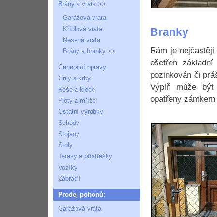
Brány a vrata >>
Garážová vrata
Křídlová vrata
Branky
Nesená vrata
Rám je nejčastěji
Brány a branky >>
ošetřen základní
Generální opravy
pozinkován či prá
Grily a krby
Výplň může být 
Koše a klece
opatřeny zámkem s
Ploty a mříže
Ostatní výrobky
Schody
Stojany
Stoly
Terasy a přístřešky
Vozíky
Zábradlí
Prodej pohonů:
Garážová vrata