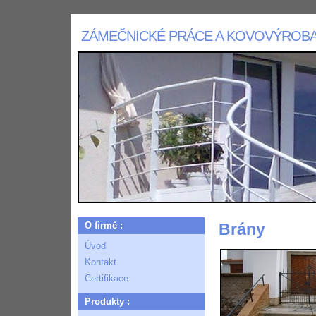
ZÁMEČNICKÉ PRÁCE A KOVOVÝROB
O firmě :
Brány
Úvod
Kontakt
Certifikace
Produkty :