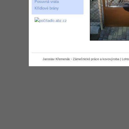
Posuvná vrata
Křídlové brány
Jaroslav Křemenák - Zámečnické práce a kovovýroba | Lohta 7