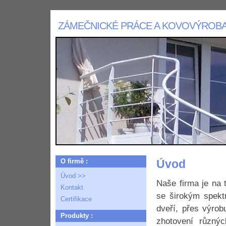
ZÁMEČNICKÉ PRÁCE A KOVOVÝROB
O firmě :
Úvod
Úvod >>
Naše firma je na 
Kontakt
se širokým spekt
Certifikace
dveří, přes výrob
Produkty :
zhotovení různý