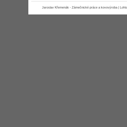
Jaroslav Křemenák - Zámečnické práce a kovovýroba | Lohta 7