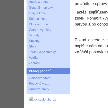
Brány a vrata
provádíme opravy m
Generální opravy
Taktéž zajišťuje
Grily a krby
zinek, komaxit (v
Koše a klece
barvou a po dohod
Ploty a mříže
Ostatní výrobky
Schody
Pokud chcete zce
Stojany
napište nám na e-
Stoly
za Vaši poptávku 
Terasy a přístřešky
Vozíky
Zábradlí
Prodej pohonů:
Garážová vrata
Posuvná vrata
Křídlové brány